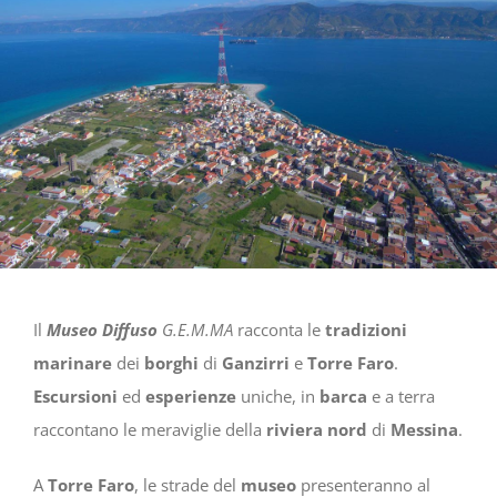
Il
Museo Diffuso
G.E.M.MA
racconta le
tradizioni
marinare
dei
borghi
di
Ganzirri
e
Torre Faro
.
Escursioni
ed
esperienze
uniche, in
barca
e a terra
raccontano le meraviglie della
riviera nord
di
Messina
.
A
Torre Faro
, le strade del
museo
presenteranno al