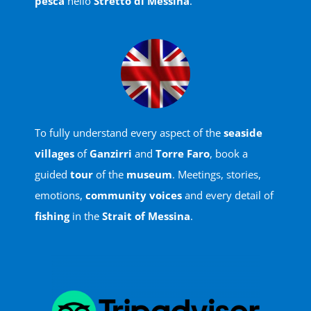
pesca
nello
Stretto di Messina
.
To fully understand every aspect of the
seaside
villages
of
Ganzirri
and
Torre Faro
, book a
guided
tour
of the
museum
. Meetings, stories,
emotions,
community voices
and every detail of
fishing
in the
Strait of Messina
.